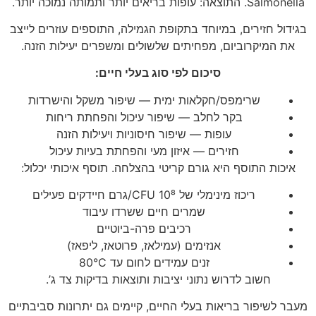
Salmonella. התוצאה: עופות בריאים יותר ותמותה נמוכה יותר.
בגידול חזירים, במיוחד בתקופת הגמילה, התוספים עוזרים לייצב
את המיקרוביום, מפחיתים שלשולים ומשפרים יעילות הזנה.
סיכום לפי סוג בעלי חיים:
שרימפס/חקלאות ימית — שיפור משקל והישרדות
בקר לחלב — שיפור עיכול והפחתת ריחות
עופות — שיפור חיסוניות ויעילות הזנה
חזירים — איזון מעי והפחתת בעיות עיכול
איכות התוסף היא גורם קריטי בהצלחה. תוסף איכותי יכלול:
ריכוז מינימלי של 10⁸ CFU/גרם חיידקים פעילים
שמרים חיים ששרדו עיבוד
רכיבים פרה-ביוטיים
אנזימים (עמילאז, פרוטאז, ליפאז)
זנים עמידים לחום עד 80°C
חשוב לדרוש נתוני יציבות ותוצאות בדיקות צד ג’.
מעבר לשיפור בריאות בעלי החיים, קיימים גם יתרונות סביבתיים