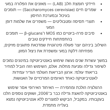
חיידקי חומצת חלב (LAB) — מאזנים את הפלורה במעי
שמרים חיים (Saccharomyces cerevisiae) — תומכים
בעיכול ובמערכת החיסון
תוצרי תסיסה ומטבוליטים — משפרים את שלמות דופן
המעי
סיבים פרה-ביוטיים כמו MOS ו־β-glucans — תומכים
בהתפתחות חיידקים טובים
השילוב ביניהם יוצר פעולה סינרגטית שמדכאת פתוגנים מזיקים,
מפחיתה דלקת במעי ומשפרת את ניצול המזון.
במשך עשרות שנים נעשה שימוש באנטיביוטיקה במינונים נמוכים
לשיפור גדילה ומניעת מחלות. אולם, השימוש הזה הוביל למחיר
בריאותי עולמי. ארגון הבריאות העולמי הגדיר עמידות
לאנטיביוטיקה כאחד האיומים המרכזיים על האנושות.
הרגולציה הולכת ומחמירה — האיחוד האירופי אסר שימוש
באנטיביוטיקה להאצת גדילה כבר ב־2006, ושווקים נוספים הלכו
בעקבותיו. במקביל, הביקוש למוצרים ללא אנטיביוטיקה נמצא
בעלייה מתמדת.